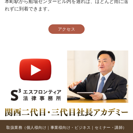
本町駅から船場センタービル内を通れば、ほとんど雨に濡
れずに到着できます。
アクセス
取扱業務（
個人様向け
｜
事業様向け・ビジネス
｜
セミナー・講師
）