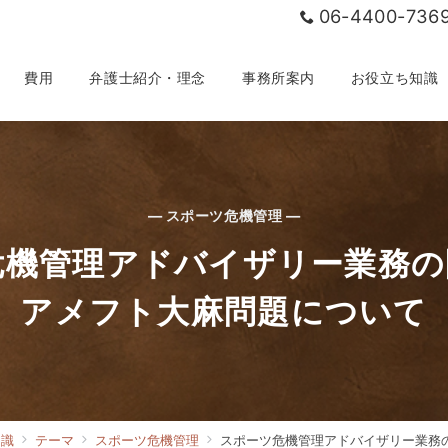
06-4400-736
費用
弁護士紹介・理念
事務所案内
お役立ち知識
— スポーツ危機管理 —
危機管理アドバイザリー業務の
アメフト大麻問題について
知識
テーマ
スポーツ危機管理
スポーツ危機管理アドバイザリー業務