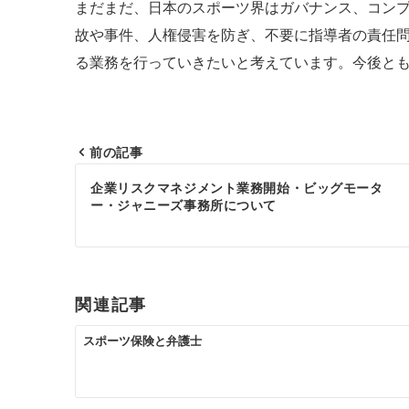
まだまだ、日本のスポーツ界はガバナンス、コン
故や事件、人権侵害を防ぎ、不要に指導者の責任
る業務を行っていきたいと考えています。今後と
前の記事
投
企業リスクマネジメント業務開始・ビッグモータ
ー・ジャニーズ事務所について
稿
ナ
ビ
ゲ
関連記事
ー
スポーツ保険と弁護士
シ
ョ