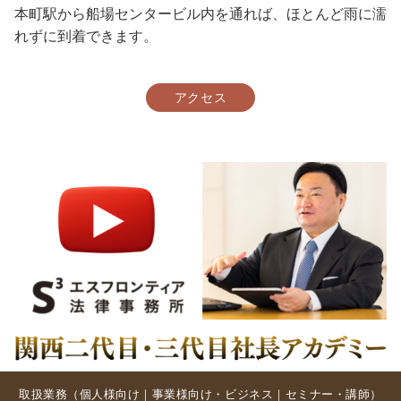
本町駅から船場センタービル内を通れば、ほとんど雨に濡
れずに到着できます。
アクセス
取扱業務（
個人様向け
｜
事業様向け・ビジネス
｜
セミナー・講師
）