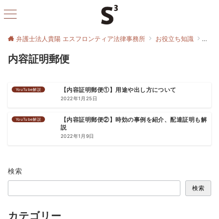
弁護士法人貴陽 エスフロンティア法律事務所
お役立ち知識
内容
内容証明郵便
YouTube解説
【内容証明郵便①】用途や出し方について
2022年1月25日
YouTube解説
【内容証明郵便②】時効の事例を紹介、配達証明も解
説
2022年1月9日
検索
検索
カテゴリー