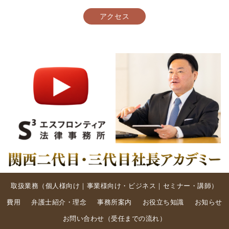
アクセス
取扱業務（
個人様向け
｜
事業様向け・ビジネス
｜
セミナー・講師
）
費用
弁護士紹介・理念
事務所案内
お役立ち知識
お知らせ
お問い合わせ
（
受任までの流れ
）