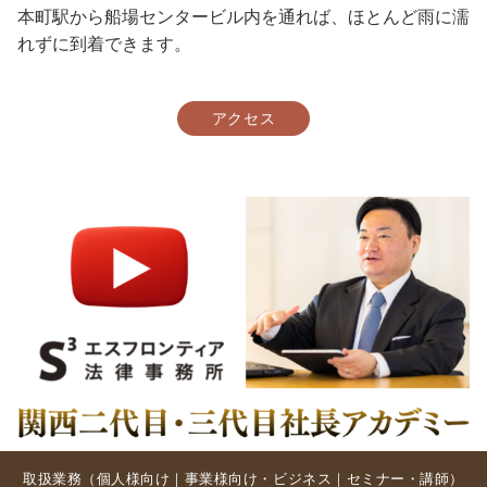
本町駅から船場センタービル内を通れば、ほとんど雨に濡
れずに到着できます。
アクセス
取扱業務（
個人様向け
｜
事業様向け・ビジネス
｜
セミナー・講師
）