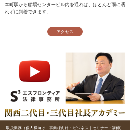
本町駅から船場センタービル内を通れば、ほとんど雨に濡
れずに到着できます。
アクセス
取扱業務（
個人様向け
｜
事業様向け・ビジネス
｜
セミナー・講師
）