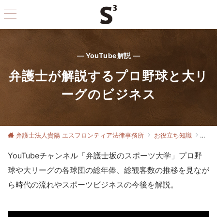
— YouTube解説 —
弁護士が解説するプロ野球と大リ
ーグのビジネス
弁護士法人貴陽 エスフロンティア法律事務所
お役立ち知識
お役
YouTubeチャンネル「弁護士坂のスポーツ大学」プロ野
球や大リーグの各球団の総年俸、総観客数の推移を見なが
ら時代の流れやスポーツビジネスの今後を解説。