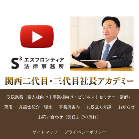
取扱業務（
個人様向け
｜
事業様向け・ビジネス
｜
セミナー・講師
）
費用
弁護士紹介・理念
事務所案内
お役立ち知識
お知らせ
お問い合わせ
（
受任までの流れ
）
サイトマップ
プライバシーポリシー