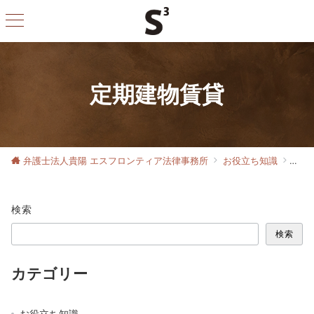
定期建物賃貸
弁護士法人貴陽 エスフロンティア法律事務所
お役立ち知識
テー
検索
検索
カテゴリー
お役立ち知識