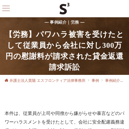
— 事例紹介｜労務 —
【労務】パワハラ被害を受けたと
して従業員から会社に対し300万
円の慰謝料が請求された貸金返還
請求訴訟
弁護士法人貴陽 エスフロンティア法律事務所
事例
事例紹介｜労務
本件は、従業員が上司や同僚から嫌がらせや暴言などのパ
ワーハラスメントを受けたとして、会社に安全配慮義務違