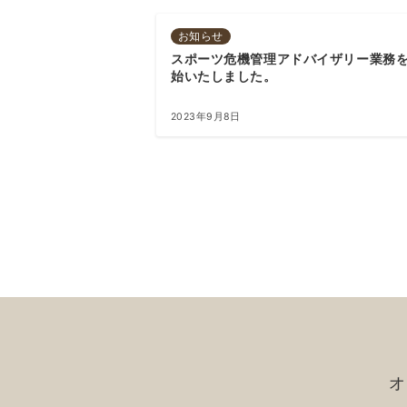
お知らせ
スポーツ危機管理アドバイザリー業務
始いたしました。
2023年9月8日
投
稿
の
ペ
ー
ジ
送
オ